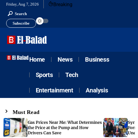
Breaking
Friday, Aug 7, 2026
Search
Subscribe
Home
News
Business
Sports
Tech
Entertainment
Analysis
Must Read
Gas Prices Near Me: What Determines
Syria
the Price at the Pump and How
Form
Drivers Can Save
Unde