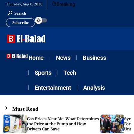
Breaking
Thursday, Aug 6, 2026
Search
Subscribe
Home
News
Business
Sports
Tech
Entertainment
Analysis
Must Read
Gas Prices Near Me: What Determines
Syria
the Price at the Pump and How
Form
Drivers Can Save
Unde