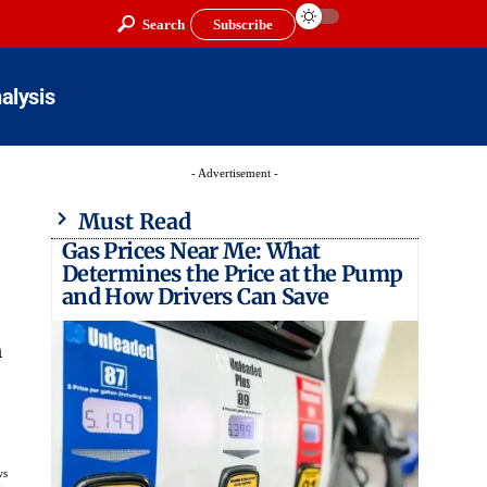
Search
Subscribe
alysis
- Advertisement -
Must Read
Gas Prices Near Me: What
Determines the Price at the Pump
and How Drivers Can Save
n
ws