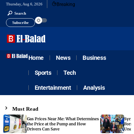
Breaking
Thursday, Aug 6, 2026
Search
Subscribe
Home
News
Business
Sports
Tech
Entertainment
Analysis
Must Read
Gas Prices Near Me: What Determines
Syria
the Price at the Pump and How
Form
Drivers Can Save
Unde