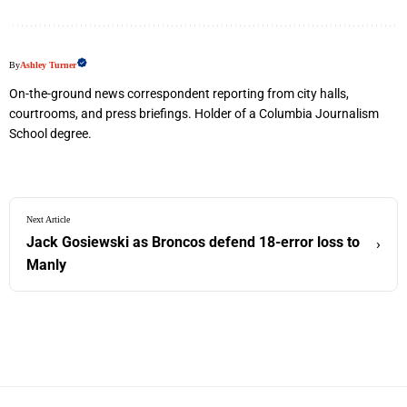
By
Ashley Turner
On-the-ground news correspondent reporting from city halls,
courtrooms, and press briefings. Holder of a Columbia Journalism
School degree.
Next Article
Jack Gosiewski as Broncos defend 18-error loss to
›
Manly